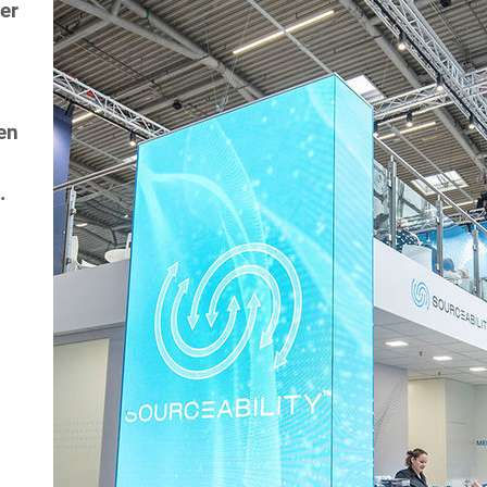
er
en
.