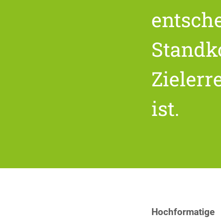
entsch
Standko
Zielerr
ist.
Hochformatige