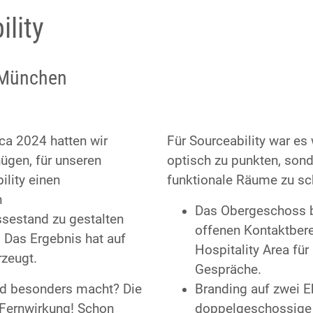
ility
, München
ica 2024 hatten wir
Für Sourceability war es 
ügen, für unseren
optisch zu punkten, son
lity einen
funktionale Räume zu sc
n
Das Obergeschoss b
estand zu gestalten
offenen Kontaktbere
 Das Ergebnis hat auf
Hospitality Area fü
rzeugt.
Gespräche.
d besonders macht? Die
Branding auf zwei E
Fernwirkung! Schon
doppelgeschossige 