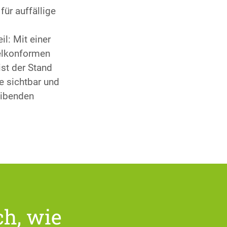
für auffällige
il: Mit einer
elkonformen
st der Stand
e sichtbar und
eibenden
ch, wie