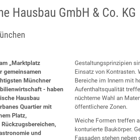
che Hausbau GmbH & Co. KG
München
 am „Marktplatz
Gestaltungsprinzipien si
er gemeinsamen
Einsatz von Kontrasten.
ichtigsten Münchner
Bereiche im Innern mit h
bilienwirtschaft - haben
Aufenthaltsqualität treff
erische Hausbau
nüchterne Wahl an Materi
rbanes Quartier mit
öffentlichere Zonen.
chem Platz,
Weiche Formen treffen a
n Rückzugsbereichen,
konturierte Baukörper. 
astronomie und
Fassaden stehen neben g