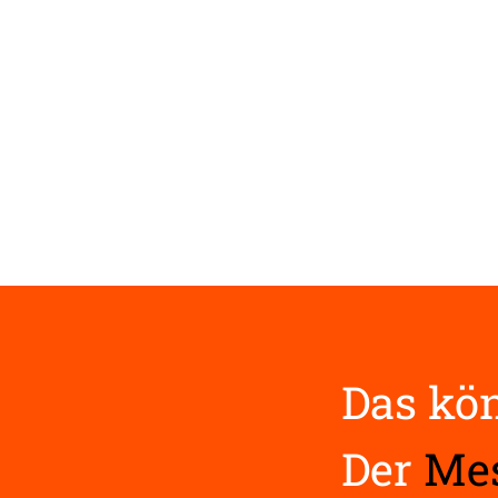
Das kön
Der
Mes