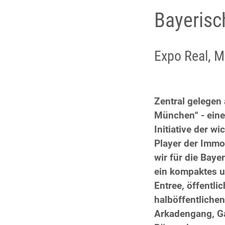
Bayeris
Expo Real, 
Zentral gelegen
München“ - ein
Initiative der w
Player der Immo
wir für die Bay
ein kompaktes u
Entree, öffentli
halböffentliche
Arkadengang, G