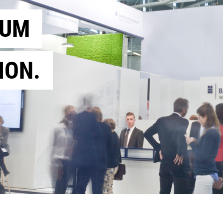
AUM
ION.