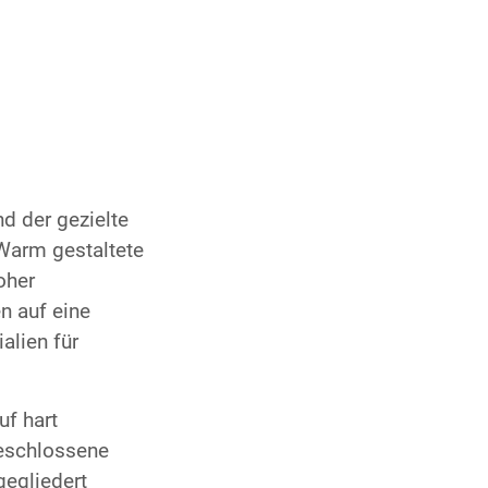
nd der gezielte
 Warm gestaltete
oher
en auf eine
alien für
uf hart
Geschlossene
egliedert