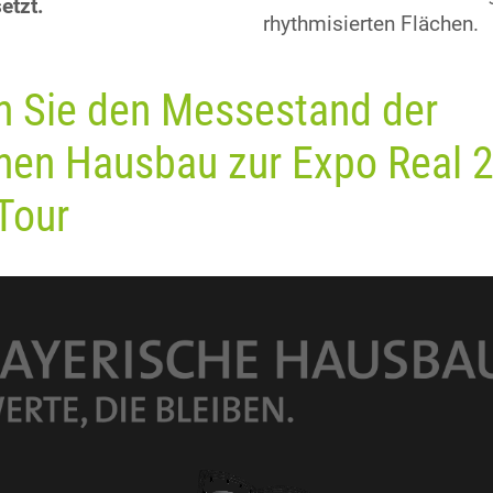
etzt.
rhythmisierten Flächen.
 Sie den Messestand der
hen Hausbau zur Expo Real 2
 Tour