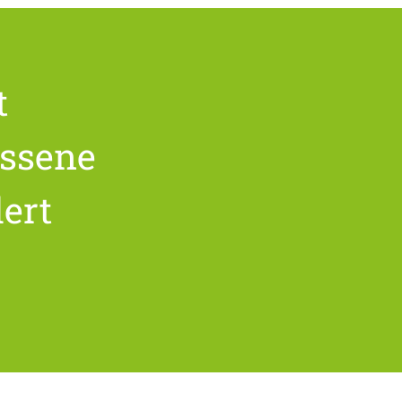
t
ossene
ert