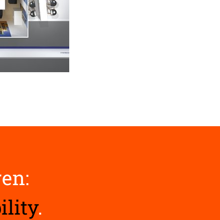
ren:
ility
.