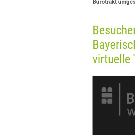
Bürotrakt umges
Besuchen
Bayerisc
virtuelle