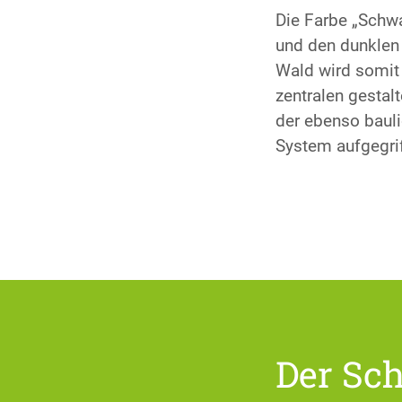
Die Farbe „Schwa
und den dunklen
Wald wird somi
zentralen gestal
der ebenso baul
System aufgegri
Der Sc