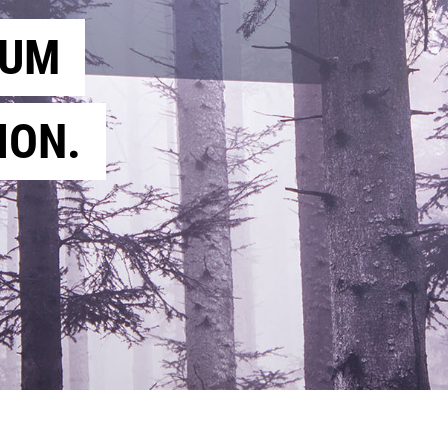
AUM
ION.