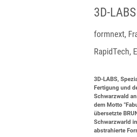
3D-LAB
formnext, Fr
RapidTech, E
3D-LABS, Spezial
Fertigung und de
Schwarzwald ans
dem Motto "Fabu
übersetzte BRU
Schwarzwarld in
abstrahierte For