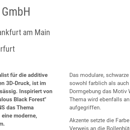
S GmbH
ankfurt am Main
rfurt
ist für die additive
Das modulare, schwarze 
n 3D-Druck, ist
im
sowohl farblich als auch 
ässig. Inspiriert von
Dormgebung das Motiv W
lous Black Forest"
Thema wird ebenfalls a
NS das Thema
aufgegriffen.
 eine moderne,
Akzente setzte die Farbe 
m.
Verweis an die Bollenhüte