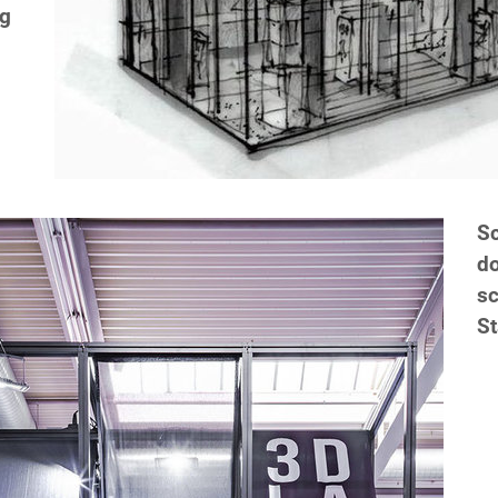
ng
Sc
d
sc
S