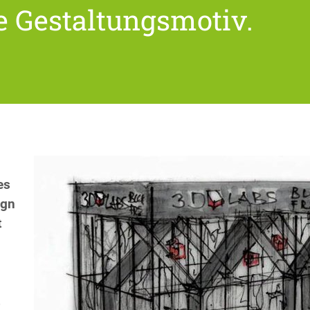
e Gestaltungsmotiv.
es
ign
t